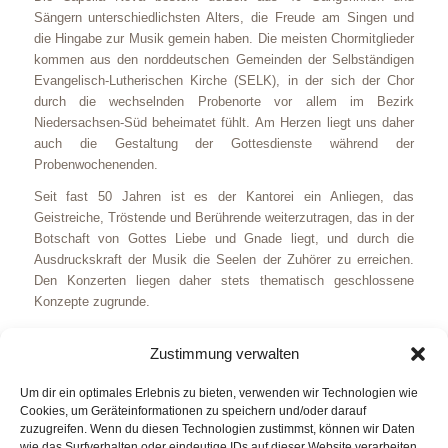
Sängern unterschiedlichsten Alters, die Freude am Singen und
die Hingabe zur Musik gemein haben. Die meisten Chormitglieder
kommen aus den norddeutschen Gemeinden der Selbständigen
Evangelisch-Lutherischen Kirche (SELK), in der sich der Chor
durch die wechselnden Probenorte vor allem im Bezirk
Niedersachsen-Süd beheimatet fühlt. Am Herzen liegt uns daher
auch die Gestaltung der Gottesdienste während der
Probenwochenenden.
Seit fast 50 Jahren ist es der Kantorei ein Anliegen, das
Geistreiche, Tröstende und Berührende weiterzutragen, das in der
Botschaft von Gottes Liebe und Gnade liegt, und durch die
Ausdruckskraft der Musik die Seelen der Zuhörer zu erreichen.
Den Konzerten liegen daher stets thematisch geschlossene
Konzepte zugrunde.
Auf der Grundlage guter Notenkenntnisse und sensibler
Zustimmung verwalten
Stimmführung erarbeitet sich der Chor an vier bis fünf
Wochenenden im Jahr unter der Leitung von Carsten Krüger
Um dir ein optimales Erlebnis zu bieten, verwenden wir Technologien wie
anspruchsvolle Chorliteratur aller Epochen, vornehmlich Werke
Cookies, um Geräteinformationen zu speichern und/oder darauf
aus der Barockzeit und der Romantik.
zuzugreifen. Wenn du diesen Technologien zustimmst, können wir Daten
wie das Surfverhalten oder eindeutige IDs auf dieser Website verarbeiten.