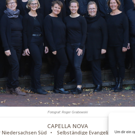
Fotograf: Roger Grabowski
CAPELLA NOVA
r Niedersachsen Süd • Selbständige Evangelisch-Lutheri
Um dir ein o